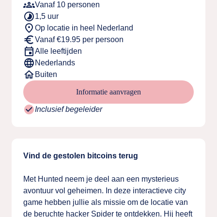
groups
Vanaf 10 personen
timelapse
1,5 uur
place
Op locatie in heel Nederland
euro
Vanaf €19.95 per persoon
event
Alle leeftijden
language
Nederlands
home
Buiten
Informatie aanvragen
check_circle
Inclusief begeleider
Vind de gestolen bitcoins terug
Met Hunted neem je deel aan een mysterieus
avontuur vol geheimen. In deze interactieve city
game hebben jullie als missie om de locatie van
de beruchte hacker Spider te ontdekken. Hij heeft