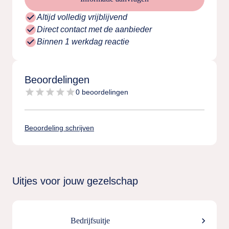
check_circle
Altijd volledig vrijblijvend
check_circle
Direct contact met de aanbieder
check_circle
Binnen 1 werkdag reactie
Beoordelingen
star
star
star
star
star
0 beoordelingen
Beoordeling schrijven
Uitjes voor jouw gezelschap
chevron_right
Bedrijfsuitje