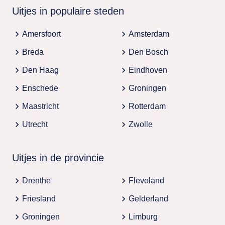
Uitjes in populaire steden
chevron_right
chevron_right
Amersfoort
Amsterdam
chevron_right
chevron_right
Breda
Den Bosch
chevron_right
chevron_right
Den Haag
Eindhoven
chevron_right
chevron_right
Enschede
Groningen
chevron_right
chevron_right
Maastricht
Rotterdam
chevron_right
chevron_right
Utrecht
Zwolle
Uitjes in de provincie
chevron_right
chevron_right
Drenthe
Flevoland
chevron_right
chevron_right
Friesland
Gelderland
chevron_right
chevron_right
Groningen
Limburg