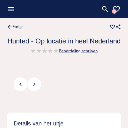
menu
search
favorite_border
0
arrow_back
favorite_border
share
Vorige
Hunted - Op locatie in heel Nederland
star
star
star
star
star
Beoordeling schrijven
chevron_left
chevron_right
Details van het uitje