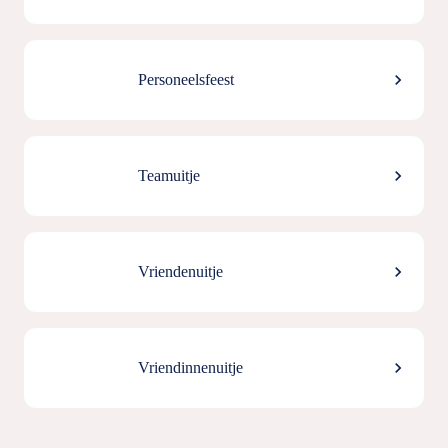
chevron_right
Personeelsfeest
chevron_right
Teamuitje
chevron_right
Vriendenuitje
chevron_right
Vriendinnenuitje