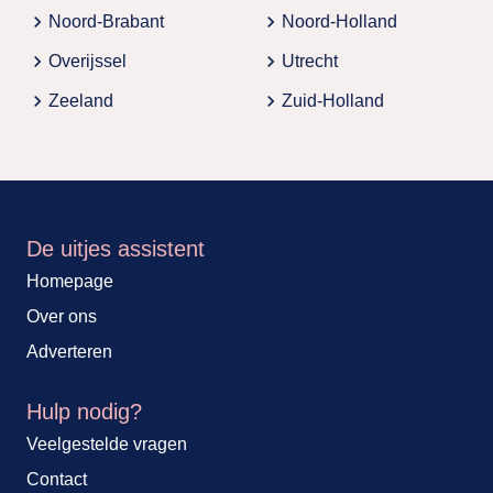
chevron_right
chevron_right
Noord-Brabant
Noord-Holland
chevron_right
chevron_right
Overijssel
Utrecht
chevron_right
chevron_right
Zeeland
Zuid-Holland
De uitjes assistent
Homepage
Over ons
Adverteren
Hulp nodig?
Veelgestelde vragen
Contact