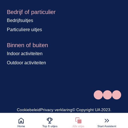
Bedrijf of particulier
Bedrijfsuitjes
Particuliere uitjes
Binnen of buiten
Indoor activiteiten
Outdoor activiteiten
Cookiebeleid
Privacy verklaring
© Copyright UA 2023.
home
emoji_events
keyboard_double_arrow_right
stack
Home
Top 6 uitjes
Alle uitjes
Start Assistent